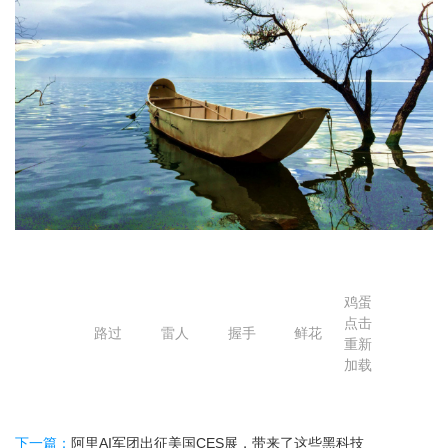
鸡蛋
点击
路过
雷人
握手
鲜花
重新
加载
下一篇：
阿里AI军团出征美国CES展，带来了这些黑科技