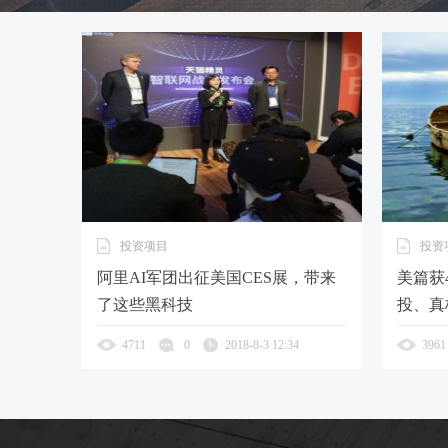
投资项目
投资
阿里AI军团出征美国CES展，带来
美篇获
了这些黑科技
投、真
4711
0
2018-8-3 12:34
3961