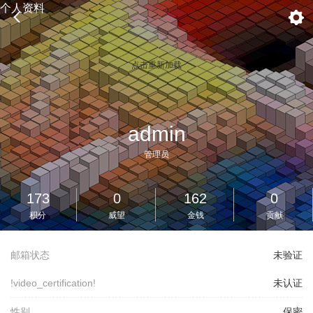
个人资料
点击重新加载
admin
管理员
173
0
162
0
积分
威望
金钱
贡献
邮箱状态
未验证
!video_certification!
未认证
性别
保密