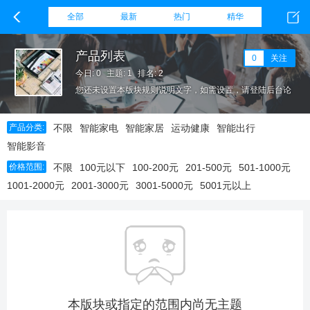
全部
最新
热门
精华
产品列表
0
关注
今日: 0
主题: 1
排名: 2
您还未设置本版块规则说明文字，如需设置，请登陆后台论
坛栏目，在该板块设置下方填写本版块规则。
产品分类:
不限
智能家电
智能家居
运动健康
智能出行
智能影音
价格范围:
不限
100元以下
100-200元
201-500元
501-1000元
1001-2000元
2001-3000元
3001-5000元
5001元以上
本版块或指定的范围内尚无主题